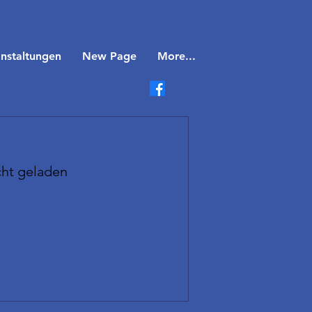
nstaltungen
New Page
More...
cht geladen