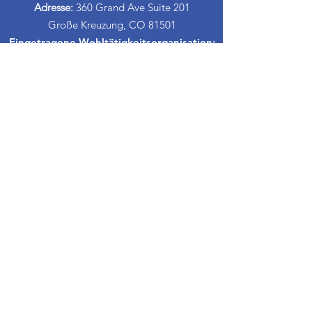
Adresse:
360 Grand Ave Suite 201
Große Kreuzung, CO 81501
Eingetragene Wohltätigkeitsorganisation:
84-1409144
Schnelllinks
Über CASA
Unser Vorstand
​Freiwillige
Spenden
Veranstaltungen
Kontakt
Informationen Espanol
Scheidungs-Erziehungskurse
Proud to partner with: