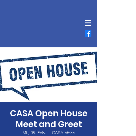
CASA Open House
Meet and Greet
Mi., 05. Feb.
  |  
CASA office